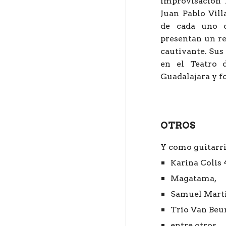
improvisación 
Juan Pablo Vil
de cada uno c
presentan un r
cautivante. Sus
en el Teatro 
Guadalajara y f
OTROS
Y como guitarri
Karina Colis 
Magatama,
Samuel Marti
Trío Van Beu
entre otros.