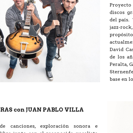
Proyecto
discos g
del país.
jazz-rock
propósito
actualme
David Cas
de los a
Peralta, 
Sternenf
base en l
RAS con JUAN PABLO VILLA
e canciones, exploración sonora e