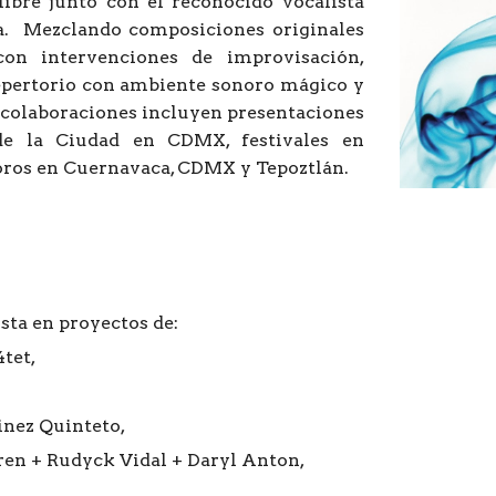
libre junto con el reconocido vocalista
la. Mezclando composiciones originales
on intervenciones de improvisación,
epertorio con ambiente sonoro mágico y
 colaboraciones incluyen presentaciones
de la Ciudad en CDMX, festivales en
oros en Cuernavaca, CDMX y Tepoztlán.
sta en proyectos de:
4tet,
nez Quinteto,
ren + Rudyck Vidal + Daryl Anton,