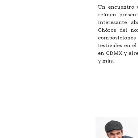
Un encuentro d
reúnen presen
interesante a
Chôros del nor
composiciones 
festivales en e
en CDMX y alre
y más.