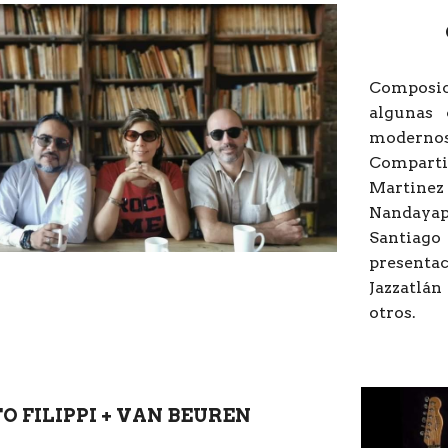
Composic
algunas 
modernos
Compart
Martinez
Nandayap
Santiag
presenta
Jazzatlán
otros.
O FILIPPI + VAN BEUREN