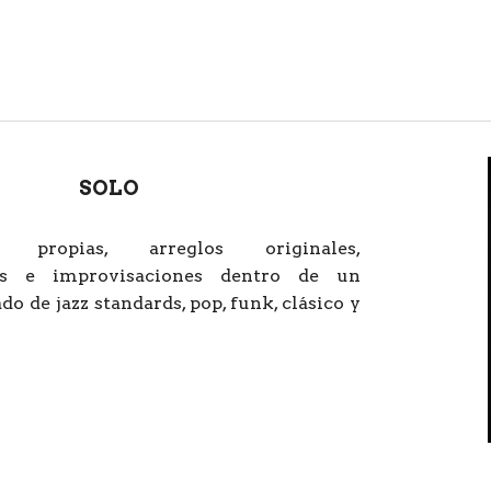
ip to main content
Skip to navigat
SOLO
s propias, arreglos originales,
nes e improvisaciones dentro de un
do de jazz standards, pop, funk, clásico y