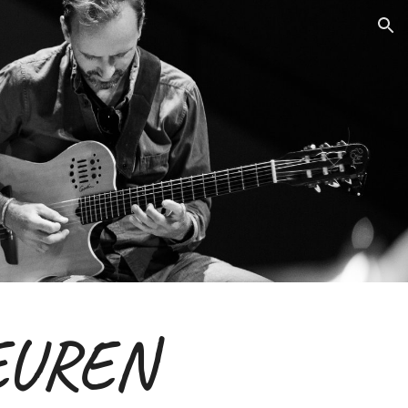
ion
EUREN