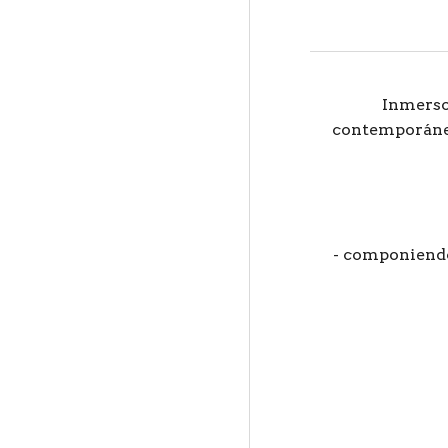
Inmerso 
contemporáneos
- componiendo